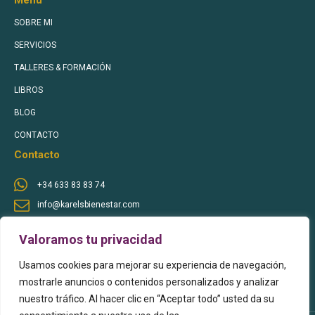
Menu
SOBRE MI
SERVICIOS
TALLERES & FORMACIÓN
LIBROS
BLOG
CONTACTO
Contacto
+34 633 83 83 74
info@karelsbienestar.com
Sígueme en Redes Sociales
Valoramos tu privacidad
Usamos cookies para mejorar su experiencia de navegación,
mostrarle anuncios o contenidos personalizados y analizar
nuestro tráfico. Al hacer clic en “Aceptar todo” usted da su