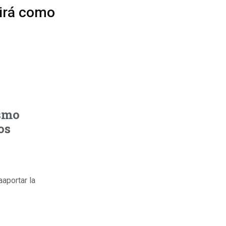
irá como
ismo
os
aportar la