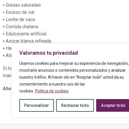
▪ Grasas saturadas.
▪ Exceso de sal.
▪ Leche de vaca.
▪ Comida chatarra.
▪ Edulcorante artificial.
▪ Azúcar blanca refinada.
▪ Harinas de trigo refinadas.
Valoramos tu privacidad
▪ Alimentos y bebidas procesadas /o enlatados.
Usamos cookies para mejorar su experiencia de navegación,
Si hacemos una alimentación balanceada no sólo nos ayuda a m
mostrarle anuncios o contenidos personalizados y analizar
mantenernos saludable.
nuestro tráfico. Al hacer clic en “Aceptar todo” usted da su
consentimiento a nuestro uso de las
Ahora ya sabes cómo fortalecer tu sistema inmunológico,
cookies.
Política de cookies
Personalizar
Rechazar todo
Aceptar todo