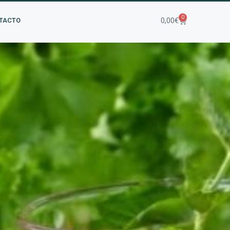
0
0,00
€
TACTO