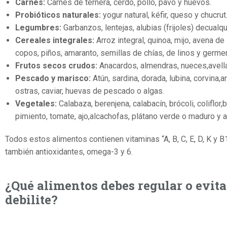
Carnes:
Carnes de ternera, cerdo, pollo, pavo y huevos.
Probióticos naturales:
yogur natural, kéfir, queso y chucrut
Legumbres:
Garbanzos, lentejas, alubias (frijoles) decualqui
Cereales integrales:
Arroz integral, quinoa, mijo, avena de
copos, piños, amaranto, semillas de chías, de linos y germen
Frutos secos crudos:
Anacardos, almendras, nueces,avella
Pescado y marisco:
Atún, sardina, dorada, lubina, corvina,
ostras, caviar, huevas de pescado o algas.
Vegetales:
Calabaza, berenjena, calabacín, brócoli, coliflor
pimiento, tomate, ajo,alcachofas, plátano verde o maduro y 
Todos estos alimentos contienen vitaminas “A, B, C, E, D, K y B
también antioxidantes, omega-3 y 6.
¿Qué alimentos debes regular o evit
debilite?