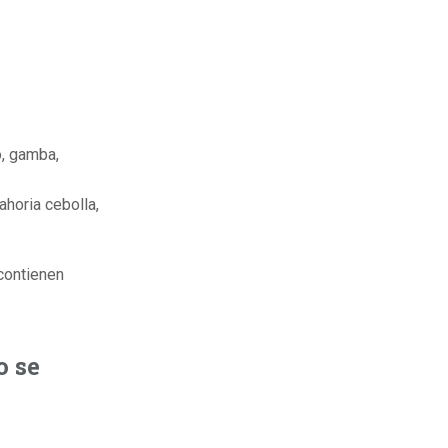
o, gamba,
ahoria cebolla,
ycontienen
o se