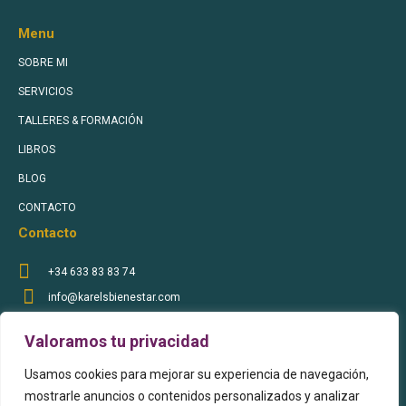
Menu
SOBRE MI
SERVICIOS
TALLERES & FORMACIÓN
LIBROS
BLOG
CONTACTO
Contacto
+34 633 83 83 74
info@karelsbienestar.com
Sígueme en Redes Sociales
Valoramos tu privacidad
Usamos cookies para mejorar su experiencia de navegación,
mostrarle anuncios o contenidos personalizados y analizar