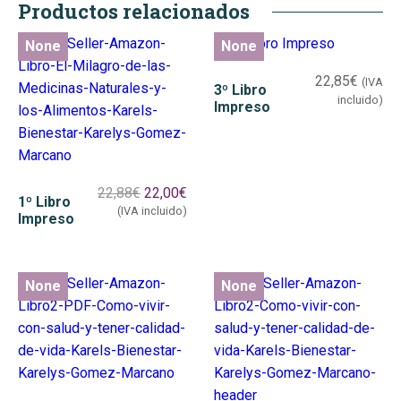
Productos relacionados
None
None
None
None
None
None
22,85
€
(IVA
3º Libro
incluido)
Impreso
22,88
€
22,00
€
1º Libro
(IVA incluido)
Impreso
None
None
None
None
None
None