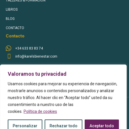
TALLERES & FORMACIÓN
LIBROS
BLOG
CONTACTO
Contacto
+34 633 83 83 74
info@karelsbienestar.com
Sígueme en Redes Sociales
Valoramos tu privacidad
Usamos cookies para mejorar su experiencia de navegación,
mostrarle anuncios o contenidos personalizados y analizar
nuestro tráfico. Al hacer clic en “Aceptar todo” usted da su
consentimiento a nuestro uso de las
© Karels Bienestar 2022
cookies.
Política de cookies
Aviso Legal
Política de Privacidad
Personalizar
Rechazar todo
Aceptar todo
Términos de Uso
Política de Cookies