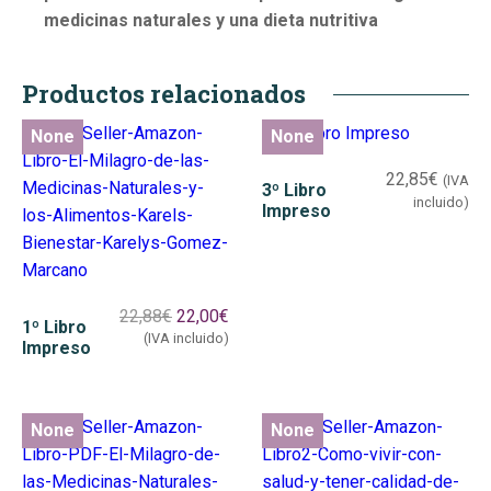
medicinas naturales y una dieta nutritiva
Productos relacionados
None
None
None
None
None
None
22,85
€
(IVA
3º Libro
incluido)
Impreso
22,88
€
22,00
€
1º Libro
(IVA incluido)
Impreso
None
None
None
None
None
None