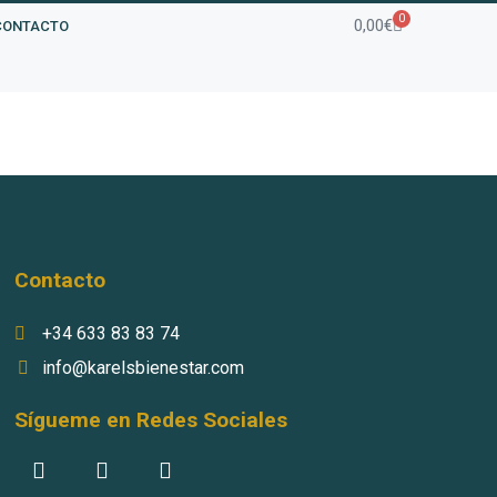
0
0,00
€
CONTACTO
Contacto
+34 633 83 83 74
info@karelsbienestar.com
Sígueme en Redes Sociales