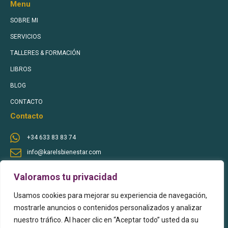
Menu
SOBRE MI
SERVICIOS
TALLERES & FORMACIÓN
LIBROS
BLOG
CONTACTO
Contacto
+34 633 83 83 74
info@karelsbienestar.com
Sígueme en Redes Sociales
Valoramos tu privacidad
Usamos cookies para mejorar su experiencia de navegación,
mostrarle anuncios o contenidos personalizados y analizar
nuestro tráfico. Al hacer clic en “Aceptar todo” usted da su