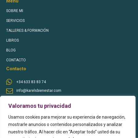
Menu
SOBRE MI
SERVICIOS
TALLERES & FORMACIÓN
LIBROS
BLOG
CONTACTO
Contacto
+34 633 83 83 74
info@karelsbienestar.com
Sígueme en Redes Sociales
Valoramos tu privacidad
Usamos cookies para mejorar su experiencia de navegación,
mostrarle anuncios o contenidos personalizados y analizar
nuestro tráfico. Al hacer clic en “Aceptar todo” usted da su