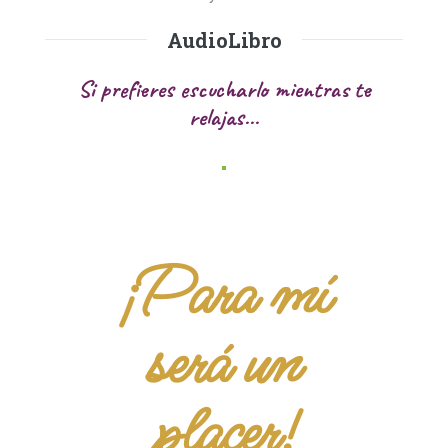
AudioLibro
Si prefieres escucharlo mientras te
relajas...
¡Para mí
será un
placer!